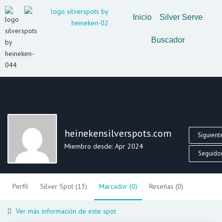
Inicio
Silver Serve
Buscador
heinekensilverspots.com
Siguiente
Miembro desde: Apr 2024
Seguidor
Perfil
Silver Spot (13)
Marcador (0)
Reseñas (0)
Ver más información de este spot